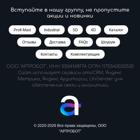
Вступайте в нашу группу, не пропустите
акции и новинки
Profi-Maxi
Industrial
5D
4D
Каталог
Отзывы
Доставка
FAQs
Шоурум
Контакты
Комплектующие
ООО "АРТРОБОТ", ИНН 5504148774 ОГРН 1175543020520
Сайт использует сервисы amoCRM, Яндекс
Метрика, Яндекс Аудитории, UniSender для
обеспечения связи и аналитики
© 2020-2026 Все права защищены, ООО
"АРТРОБОТ"