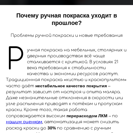
Почему ручная покраска уходит в
прошлое?
Проблемы ручной покраски и новые требования
Р
учная покраска на мебельных, столярных и
дверных производствах всё чаще
сталкивается с критикой. В условиях 21
века требования к стабильности
качества и экономии ресурсов растут.
Традиционная покраска «кистью и краскопультом»
нестабильное качество покрытия
часто даёт
–
результат зависит от настроя и опыта маляра.
Даже незначительные отклонения в скорости или
угле распыления приводят к потёкам и пропускам
краски. Кроме того, такая работа
перерасходом ЛКМ
сопровождается высоким
– по
нашим оценкам
, автоматизация может снизить
30%
расход краски до
по сравнению с ручным