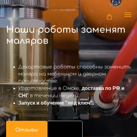
Наши роботы заменят
маляров
Декартовые роботы способны заменить
маляра на мебельном и дверном
производстве.
Изготовление в Омске,
доставка по РФ и
СНГ
в течении недели.
Запуск и обучение "под ключ".
Отзывы
Кейсы