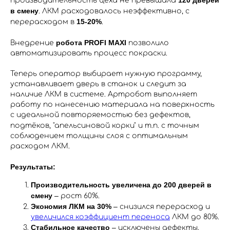
120 дверей
производительность цеха не превышала
в смену
. ЛКМ расходовалось неэффективно, с
15-20%
перерасходом в
.
робота PROFI MAXI
Внедрение
позволило
автоматизировать процесс покраски.
Теперь оператор выбирает нужную программу,
устанавливает дверь в станок и следит за
наличие ЛКМ в системе. Артробот выполняет
работу по нанесению материала на поверхность
с идеальной повторяемостью без дефектов,
подтёков, "апельсиновой корки" и т.п.
с точным
соблюдением толщины слоя с оптимальным
расходом ЛКМ.
Результаты:
Производительность увеличена до 200 дверей в
смену
– рост 60%.
Экономия ЛКМ на 30%
– снизился перерасход и
увеличился коэффициент переноса
ЛКМ до 80%.
Стабильное качество
– исключены дефекты,