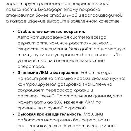
гарантирует равномерное покрытие любой
поверхности​. Благодаря этому покраска
становится более стабильной и воспроизводимой,
а каждое изделие выходит в заявленном качестве.
Стабильное качество покрытия.
Автоматизированная система всегда
держит оптимальные расстояние, угол и
скорость распыления. Это даёт равномерную
толщину слоя и устраняет брак, связанный с
усталостью или невнимательностью
оператора.
Экономия ЛКМ и материалов.
Робот всегда
наносит ровно столько краски, сколько нужно:
контролируемая дозировка значительно
сокращает перерасход краски и
растворителей​. По отраслевым данным, это
30% экономии
может дать до
ЛКМ по
сравнению с ручной окраской​.
Высокая производительность.
Машины
работают непрерывно без перерывов и
снижения качества. Автоматические линии