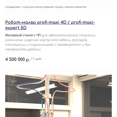
Робот-маляр profi-maxi 4D / profi-maxi-
expert 5D
Малярный станок с ЧП
для автоматической покраски
различных изделий: корпусной мебели, фасадов,
столешниц и подоконников с переворотом и без
переворота детали.
4 500 000
/
1 шт
р.