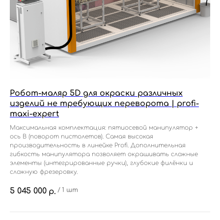
Робот-маляр 5D для окраски различных
изделий не требующих переворота | profi-
maxi-expert
Максимальная комплектация: пятиосевой манипулятор +
ось В (поворот пистолетов). Самая высокая
производительность в линейке Profi. Дополнительная
гибкость манипулятора позволяет окрашивать сложные
элементы (интегрированные ручки), глубокие филёнки и
сложную фрезеровку.
5 045 000
/
1 шт
р.