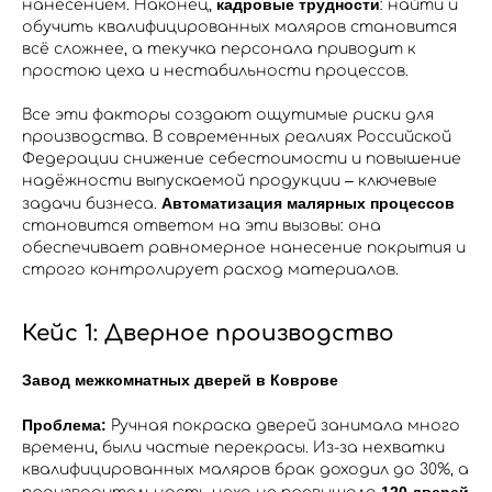
кадровые трудности
нанесением​. Наконец,
: найти и
обучить квалифицированных маляров становится
всё сложнее, а текучка персонала приводит к
простою цеха и нестабильности процессов.
Все эти факторы создают ощутимые риски для
производства. В современных реалиях Российской
Федерации снижение себестоимости и повышение
надёжности выпускаемой продукции – ключевые
Автоматизация малярных процессов
задачи бизнеса.
становится ответом на эти вызовы: она
обеспечивает равномерное нанесение покрытия и
строго контролирует расход материалов.
Кейс 1: Дверное производство
Завод межкомнатных дверей в Коврове
Проблема:
Ручная покраска дверей занимала много
времени, были частые перекрасы. Из-за нехватки
квалифицированных маляров брак доходил до 30%, а