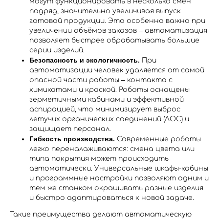
могут функционировать в несколько смен
подряд, значительно увеличивая выпуск
готовой продукции​. Это особенно важно при
увеличении объёмов заказов – автоматизация
позволяет быстрее обрабатывать большие
серии изделий.
Безопасность и экологичность.
При
автоматизации человек удаляется от самой
опасной части работы – контакта с
химикатами и краской. Роботы оснащены
герметичными кабинами и эффективной
аспирацией, что минимизирует выброс
летучих органических соединений (ЛОС) и
защищает персонал​.
Гибкость производства.
Современные роботы
легко переналаживаются: смена цвета или
типа покрытия может происходить
автоматически. Универсальные шкафы-кабины
и программные настройки позволяют одним и
тем же станком окрашивать разные изделия
и быстро адаптироваться к новой задаче​.
Такие преимущества делают автоматическую