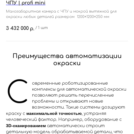
ЧПУ | profi mini
Малогабаритная камера с ЧПУ и мокрой вытяжкой для
окраски любых деталей размером 1200×1200×250 мм
3 432 000
/
1 шт
р.
Преимущества автоматизации
окраски
С
овременные роботизированные
комплексы для автоматической окраски
позволяют решать перечисленные
проблемы и открывают новые
возможности. Такие системы дозируют
максимальной точностью
краску с
, устраняя
человеческий фактор. Например, оборудование с
3D-сканированием
автоматически строит
детальную модель обрабатываемой детали, что