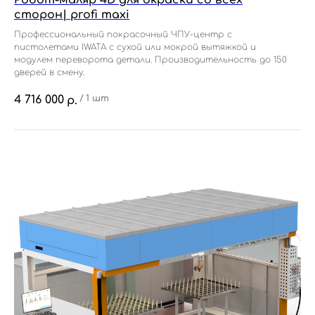
Робот-маляр 4D для окраски со всех
сторон| profi maxi
Профессиональный покрасочный ЧПУ-центр с
пистолетами IWATA с сухой или мокрой вытяжкой и
модулем переворота детали. Производительность до 150
дверей в смену.
4 716 000
/
1 шт
р.