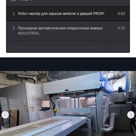
1
Робот-маляр для окраски мебели и дверей PROFI
6:03
2
Проходная автоматическая покрасочная камера
5:22
INDUSTRIAL
3
Робот аэрограф для нанесения патины PINELLI
0:32
4
Окраска дверных полотен с автоматическим
5:03
переворотом