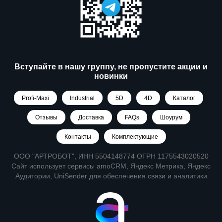
Вступайте в нашу группу, не пропустите акции и
новинки
Profi-Maxi
Industrial
5D
4D
Каталог
Отзывы
Доставка
FAQs
Шоурум
Контакты
Комплектующие
ООО "АРТРОБОТ", ИНН 5504148774 ОГРН 1175543020520
Сайт использует сервисы amoCRM, Яндекс Метрика, Яндекс
Аудитории, UniSender для обеспечения связи и аналитики